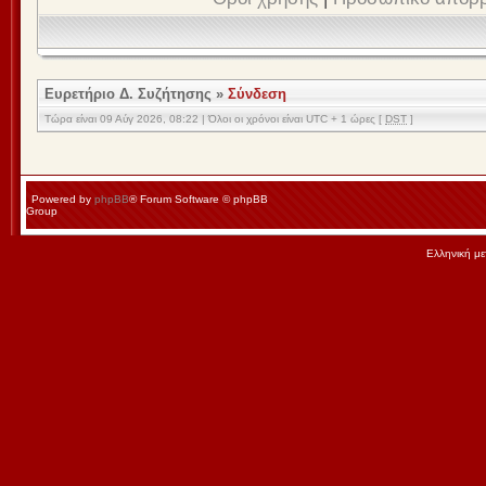
Ευρετήριο Δ. Συζήτησης
»
Σύνδεση
Τώρα είναι 09 Αύγ 2026, 08:22 | Όλοι οι χρόνοι είναι UTC + 1 ώρες [
DST
]
Powered by
phpBB
® Forum Software © phpBB
Group
Ελληνική μ