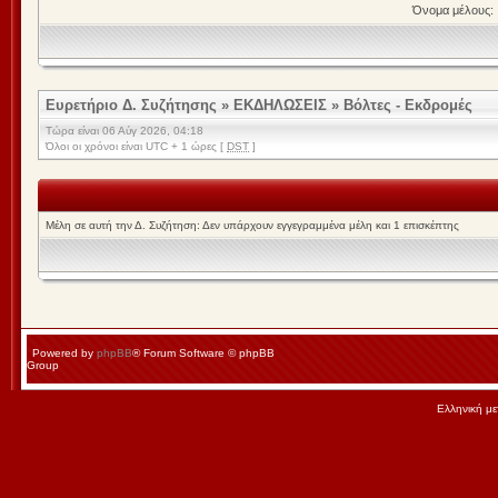
Όνομα μέλους:
Ευρετήριο Δ. Συζήτησης
»
ΕΚΔΗΛΩΣΕΙΣ
»
Βόλτες - Εκδρομές
Τώρα είναι 06 Αύγ 2026, 04:18
Όλοι οι χρόνοι είναι UTC + 1 ώρες [
DST
]
Μέλη σε αυτή την Δ. Συζήτηση: Δεν υπάρχουν εγγεγραμμένα μέλη και 1 επισκέπτης
Powered by
phpBB
® Forum Software © phpBB
Group
Ελληνική μ