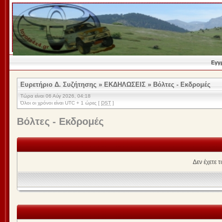
Εγγ
Ευρετήριο Δ. Συζήτησης
»
ΕΚΔΗΛΩΣΕΙΣ
»
Βόλτες - Εκδρομές
Τώρα είναι 06 Αύγ 2026, 04:18
Όλοι οι χρόνοι είναι UTC + 1 ώρες [
DST
]
Βόλτες - Εκδρομές
Δεν έχετε 