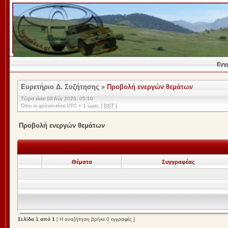
Εγγ
Ευρετήριο Δ. Συζήτησης
»
Προβολή ενεργών θεμάτων
Τώρα είναι 08 Αύγ 2026, 05:10
Όλοι οι χρόνοι είναι UTC + 1 ώρες [
DST
]
Προβολή ενεργών θεμάτων
Θέματα
Συγγραφέας
Σελίδα
1
από
1
[ Η αναζήτηση βρήκε 0 εγγραφές ]