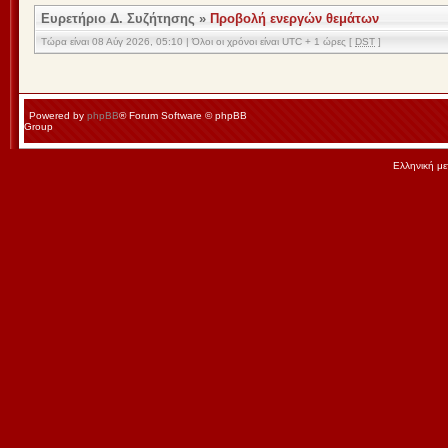
Ευρετήριο Δ. Συζήτησης
»
Προβολή ενεργών θεμάτων
Τώρα είναι 08 Αύγ 2026, 05:10 | Όλοι οι χρόνοι είναι UTC + 1 ώρες [
DST
]
Powered by
phpBB
® Forum Software © phpBB
Group
Ελληνική μ