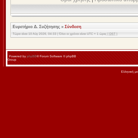
Ευρετήριο Δ. Συζήτησης
»
Σύνδεση
Τώρα είναι 10 Αύγ 2026, 04:33 | Όλοι οι χρόνοι είναι UTC + 1 ώρες [
DST
]
Powered by
phpBB
® Forum Software © phpBB
Group
Ελληνική μ