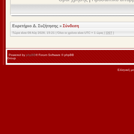
Ευρετήριο Δ. Συζήτησης
»
Σύνδεση
Τώρα είναι 09 Αύγ 2026, 15:21 | Όλοι οι χρόνοι είναι UTC + 1 ώρες [
DST
]
Powered by
phpBB
® Forum Software © phpBB
Group
Ελληνική μ