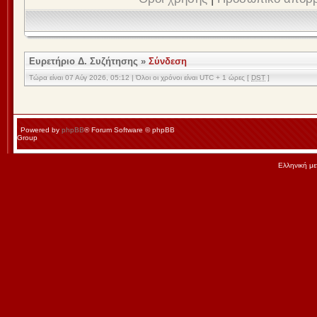
Ευρετήριο Δ. Συζήτησης
»
Σύνδεση
Τώρα είναι 07 Αύγ 2026, 05:12 | Όλοι οι χρόνοι είναι UTC + 1 ώρες [
DST
]
Powered by
phpBB
® Forum Software © phpBB
Group
Ελληνική μ