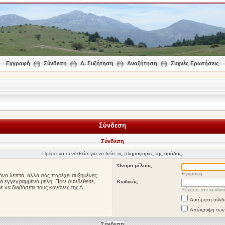
Εγγραφή
Σύνδεση
Δ. Συζήτηση
Αναζήτηση
Συχνές Ερωτήσεις
Σύνδεση
Σύνδεση
Πρέπει να συνδεθείτε για να δείτε τις πληροφορίες της ομάδας.
Όνομα μέλους:
Εγγραφή
μόνο λεπτά, αλλά σας παρέχει αυξημένες
τα εγγεγραμμένα μέλη. Πριν συνδεθείτε,
Κωδικός:
με να διαβάσετε τους κανόνες της Δ.
Ξέχασα τον κωδικ
Αυτόματη σύνδ
Απόκρυψη των σ