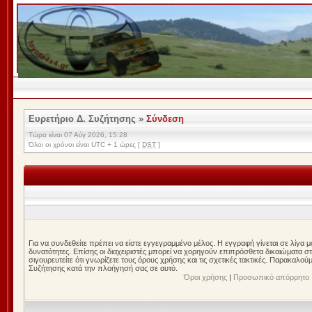
Ευρετήριο Δ. Συζήτησης
»
Σύνδεση
Τώρα είναι 07 Αύγ 2026, 15:28
Όλοι οι χρόνοι είναι UTC + 1 ώρες [
DST
]
Για να συνδεθείτε πρέπει να είστε εγγεγραμμένο μέλος. Η εγγραφή γίνεται σε λίγα 
δυνατότητες. Επίσης οι διαχειριστές μπορεί να χορηγούν επιπρόσθετα δικαιώματα σ
σιγουρευτείτε ότι γνωρίζετε τους όρους χρήσης και τις σχετικές τακτικές. Παρακαλού
Συζήτησης κατά την πλοήγησή σας σε αυτό.
Όροι χρήσης
|
Προσωπικό απόρρητο