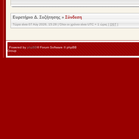
Ευρετήριο Δ. Συζήτησης
»
Σύνδεση
Τώρα είναι 07 Αύγ 2026, 15:28 | Όλοι οι χρόνοι είναι UTC + 1 ώρες [
DST
]
Powered by
phpBB
® Forum Software © phpBB
Group