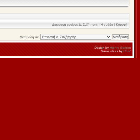
Διαγραφή cookies Δ. Συζήτησης
|
Η ομάδα
|
Κορυφή
Μετάβαση σε:
Design by
Mighty Gorgon
Some ideas by
ChriZ