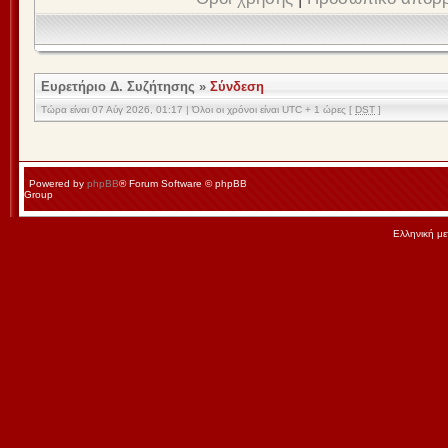
Ευρετήριο Δ. Συζήτησης
»
Σύνδεση
Τώρα είναι 07 Αύγ 2026, 01:17 | Όλοι οι χρόνοι είναι UTC + 1 ώρες [
DST
]
Powered by
phpBB
® Forum Software © phpBB
Group
Ελληνική μ