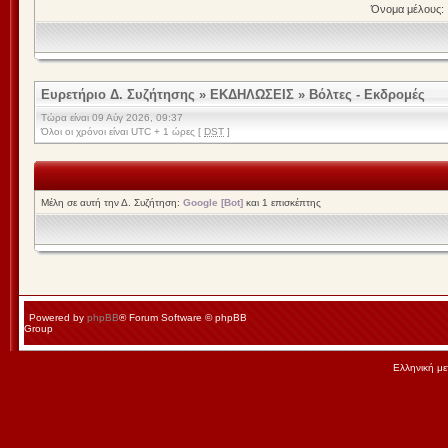
Όνομα μέλους:
Ευρετήριο Δ. Συζήτησης
»
ΕΚΔΗΛΩΣΕΙΣ
»
Βόλτες - Εκδρομές
Τώρα είναι 09 Αύγ 2026, 09:37
Όλοι οι χρόνοι είναι UTC + 1 ώρες [
DST
]
Μέλη σε αυτή την Δ. Συζήτηση:
Google [Bot]
και 1 επισκέπτης
Powered by
phpBB
® Forum Software © phpBB
Group
Ελληνική μ