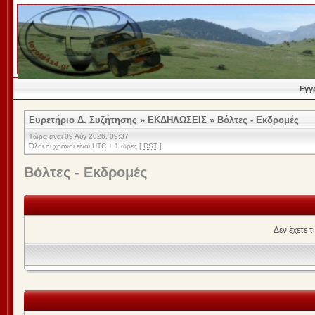
Εγγ
Ευρετήριο Δ. Συζήτησης
»
ΕΚΔΗΛΩΣΕΙΣ
»
Βόλτες - Εκδρομές
Τώρα είναι 09 Αύγ 2026, 09:37
Όλοι οι χρόνοι είναι UTC + 1 ώρες [
DST
]
Βόλτες - Εκδρομές
Δεν έχετε 