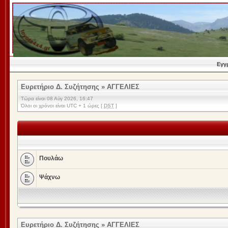
Εγγ
Ευρετήριο Δ. Συζήτησης
»
ΑΓΓΕΛΙΕΣ
Τώρα είναι 08 Αύγ 2026, 16:47
Όλοι οι χρόνοι είναι UTC + 1 ώρες [
DST
]
Πουλάω
Ψάχνω
Ευρετήριο Δ. Συζήτησης
»
ΑΓΓΕΛΙΕΣ