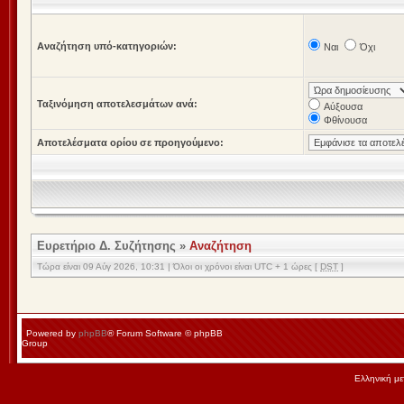
Αναζήτηση υπό-κατηγοριών:
Ναι
Όχι
Ταξινόμηση αποτελεσμάτων ανά:
Αύξουσα
Φθίνουσα
Αποτελέσματα ορίου σε προηγούμενο:
Ευρετήριο Δ. Συζήτησης
»
Αναζήτηση
Τώρα είναι 09 Αύγ 2026, 10:31 | Όλοι οι χρόνοι είναι UTC + 1 ώρες [
DST
]
Powered by
phpBB
® Forum Software © phpBB
Group
Ελληνική μ