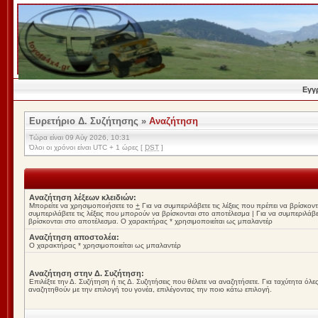
Εγγ
Ευρετήριο Δ. Συζήτησης
»
Αναζήτηση
Τώρα είναι 09 Αύγ 2026, 10:31
Όλοι οι χρόνοι είναι UTC + 1 ώρες [
DST
]
Αναζήτηση λέξεων κλειδιών:
Μπορείτε να χρησιμοποιήσετε το
+
Για να συμπεριλάβετε τις λέξεις που πρέπει να βρίσκο
συμπεριλάβετε τις λέξεις που μπορούν να βρίσκονται στο αποτέλεσμα
|
Για να συμπεριλάβετ
βρίσκονται στο αποτέλεσμα. Ο χαρακτήρας * χρησιμοποιείται ως μπαλαντέρ
Αναζήτηση αποστολέα:
Ο χαρακτήρας * χρησιμοποιείται ως μπαλαντέρ
Αναζήτηση στην Δ. Συζήτηση:
Επιλέξτε την Δ. Συζήτηση ή τις Δ. Συζητήσεις που θέλετε να αναζητήσετε. Για ταχύτητα όλ
αναζητηθούν με την επιλογή του γονέα, επιλέγοντας την ποιο κάτω επιλογή.