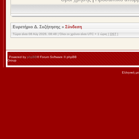
Ευρετήριο Δ. Συζήτησης
»
Σύνδεση
Τώρα είναι 08 Αύγ 2026, 08:48 | Όλοι οι χρόνοι είναι UTC + 1 ώρες [
DST
]
Powered by
phpBB
® Forum Software © phpBB
Group
Ελληνική μ